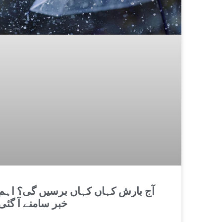
آج بارش کہاں کہاں برسیں گی؟ اہم
خبر سامنے آ گئی