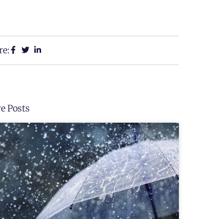
re:
e Posts