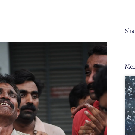
Sha
Mor