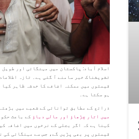
تشویشناک خبر سامنے آ گئی ہے۔ تازہ اطلاعات
قیمتوں میں ممکنہ اضافے کا خدشہ ظاہر کیا ج
ہو سکتا ہے۔
ذرائع کے مطابق توانائی کے شعبے میں بڑھتے
میں اتار چڑھاؤ اور مالی دباؤ
کے باعث حکوم
کہنا ہے کہ اگر بجلی کے نرخوں میں اضافہ کی
قیمتوں پر بھی پڑیں گے، جس سے مہنگائی کی ن