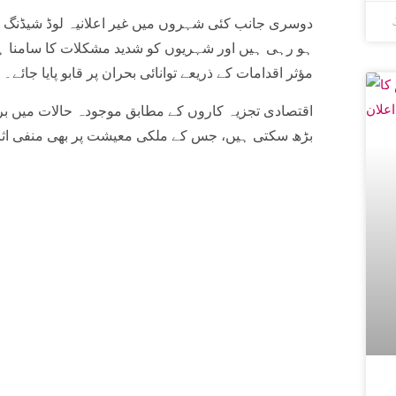
دوسری جانب کئی شہروں میں غیر اعلانیہ لوڈ شیڈنگ 
ہو رہی ہیں اور شہریوں کو شدید مشکلات کا سامنا ہ
مؤثر اقدامات کے ذریعے توانائی بحران پر قابو پایا جائے۔
اقتصادی تجزیہ کاروں کے مطابق موجودہ حالات میں بر
بڑھ سکتی ہیں، جس کے ملکی معیشت پر بھی منفی اث