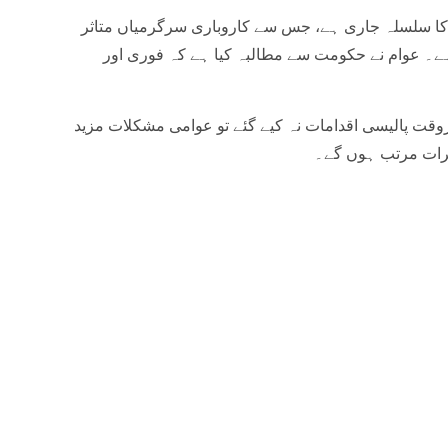
کا سلسلہ جاری ہے، جس سے کاروباری سرگرمیاں متاثر
ے۔ عوام نے حکومت سے مطالبہ کیا ہے کہ فوری اور
وقت پالیسی اقدامات نہ کیے گئے تو عوامی مشکلات مزید
رات مرتب ہوں گے۔