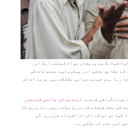
اسلام آباد: پاکستان میں مہنگائی اور طویل لوڈ شیڈنگ سے پریشان عوام کیلئے ایک اور
 کے مطابق بجلی اور پیٹرولیم مصنوعات کی
ا رہا ہے، جس سے عوامی مشکلات میں مزید اضافہ
 ہوئے گردشی قرضے،
ایندھن کی عالمی قیمتوں
ت کو سخت فیصلے کرنے پڑ سکتے ہیں۔ ماہرین کا
ا گیا تو اس کے اثرات اشیائے ضروریہ کی
ئی لہر جنم لے سکتی ہے۔