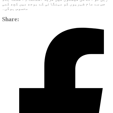
جس سے عام شہریوں کو مہنگائی کے بوجھ میں کچھ کمی
محسوس ہوگی۔
Share: