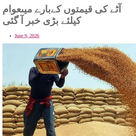
آٹے کی قیمتوں کےبارے میںعوام
کیلئے بڑی خبر آ گئی
June 9, 2026