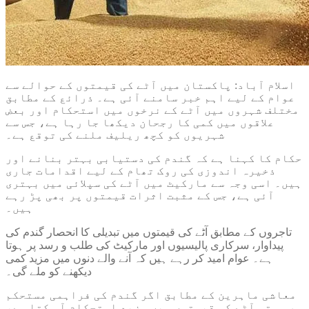
اسلام آباد: پاکستان میں آٹے کی قیمتوں کے حوالے سے
عوام کے لیے اہم خبر سامنے آئی ہے۔ ذرائع کے مطابق
مختلف شہروں میں آٹے کے نرخوں میں استحکام اور بعض
علاقوں میں کمی کا رجحان دیکھا جا رہا ہے، جس سے
شہریوں کو کچھ ریلیف ملنے کی توقع ہے۔
حکام کا کہنا ہے کہ گندم کی دستیابی بہتر بنانے اور
ذخیرہ اندوزی کی روک تھام کے لیے اقدامات جاری
ہیں۔ اسی وجہ سے مارکیٹ میں آٹے کی سپلائی میں بہتری
آئی ہے، جس کے مثبت اثرات قیمتوں پر بھی پڑ رہے
ہیں۔
تاجروں کے مطابق آٹے کی قیمتوں میں تبدیلی کا انحصار گندم کی
پیداوار، سرکاری پالیسیوں اور مارکیٹ کی طلب و رسد پر ہوتا
ہے۔ عوام امید کر رہے ہیں کہ آنے والے دنوں میں مزید کمی
دیکھنے کو ملے گی۔
معاشی ماہرین کے مطابق اگر گندم کی فراہمی مستحکم
رہی تو آٹے کی قیمتوں میں مزید استحکام آ سکتا ہے،