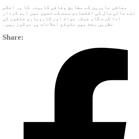
معاشی ماہرین کے مطابق وفاقی کابینہ کا یہ اجلاس
نئے مالی سال کی اقتصادی سمت کے تعین میں اہم کردار
ادا کرے گا، جبکہ عوام اور کاروباری حلقوں کی
نظریں بجٹ میں متوقع اعلانات پر مرکوز ہیں۔
Share: