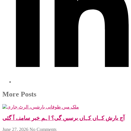
More Posts
آج بارش کہاں کہاں برسیں گی؟ اہم خبر سامنے آ گئی
June 27, 2026
No Comments