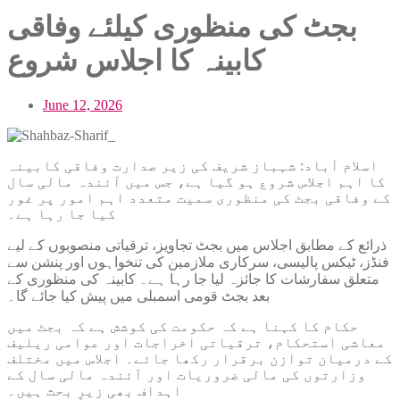
بجٹ کی منظوری کیلئے وفاقی
کابینہ کا اجلاس شروع
June 12, 2026
اسلام آباد: شہباز شریف کی زیر صدارت وفاقی کابینہ
کا اہم اجلاس شروع ہو گیا ہے، جس میں آئندہ مالی سال
کے وفاقی بجٹ کی منظوری سمیت متعدد اہم امور پر غور
کیا جا رہا ہے۔
ذرائع کے مطابق اجلاس میں بجٹ تجاویز، ترقیاتی منصوبوں کے لیے
فنڈز، ٹیکس پالیسی، سرکاری ملازمین کی تنخواہوں اور پنشن سے
متعلق سفارشات کا جائزہ لیا جا رہا ہے۔ کابینہ کی منظوری کے
بعد بجٹ قومی اسمبلی میں پیش کیا جائے گا۔
حکام کا کہنا ہے کہ حکومت کی کوشش ہے کہ بجٹ میں
معاشی استحکام، ترقیاتی اخراجات اور عوامی ریلیف
کے درمیان توازن برقرار رکھا جائے۔ اجلاس میں مختلف
وزارتوں کی مالی ضروریات اور آئندہ مالی سال کے
اہداف بھی زیرِ بحث ہیں۔