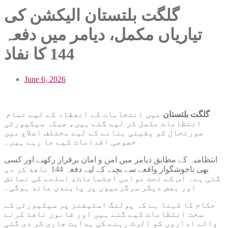
گلگت بلتستان الیکشن کی
تیاریاں مکمل، دیامر میں دفعہ
144 کا نفاذ
June 6, 2026
گلگت بلتستان
میں انتخابات کے انعقاد کے لیے تمام
انتظامات مکمل کر لیے گئے ہیں، جبکہ سیکیورٹی
صورتحال کو یقینی بنانے کے لیے مختلف اضلاع میں
خصوصی اقدامات کیے جا رہے ہیں۔
انتظامیہ کے مطابق دیامر میں امن و امان برقرار رکھنے اور کسی
بھی ناخوشگوار واقعے سے بچنے کے لیے دفعہ 144 نافذ کر دی
گئی ہے۔ اس کے تحت عوامی اجتماعات، اسلحے کی نمائش
اور بعض دیگر سرگرمیوں پر پابندی عائد ہوگی۔
حکام کا کہنا ہے کہ پولنگ اسٹیشنز پر سیکیورٹی کے
سخت انتظامات کیے گئے ہیں اور قانون نافذ کرنے
والے اداروں کو الرٹ رہنے کی ہدایت جاری کر دی گئی