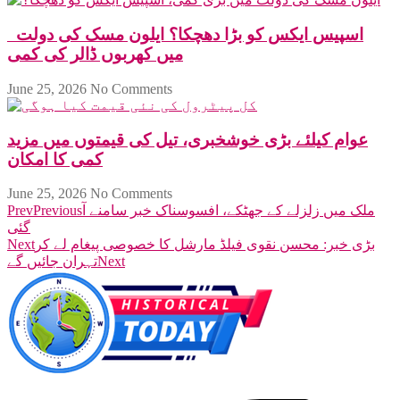
اسپیس ایکس کو بڑا دھچکا؟ ایلون مسک کی دولت
میں کھربوں ڈالر کی کمی
June 25, 2026
No Comments
عوام کیلئے بڑی خوشخبری، تیل کی قیمتوں میں مزید
کمی کا امکان
June 25, 2026
No Comments
ملک میں زلزلے کے جھٹکے، افسوسناک خبر سامنے آ
Previous
Prev
گئی
بڑی خبر: محسن نقوی فیلڈ مارشل کا خصوصی پیغام لے کر
Next
Next
تہران جائیں گے