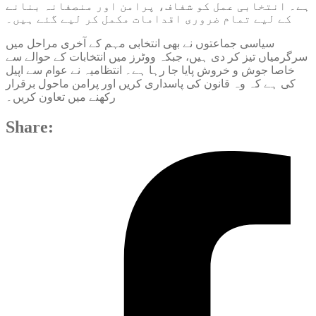
ہے۔ انتخابی عمل کو شفاف، پرامن اور منصفانہ بنانے
کے لیے تمام ضروری اقدامات مکمل کر لیے گئے ہیں۔
سیاسی جماعتوں نے بھی انتخابی مہم کے آخری مراحل میں
سرگرمیاں تیز کر دی ہیں، جبکہ ووٹرز میں انتخابات کے حوالے سے
خاصا جوش و خروش پایا جا رہا ہے۔ انتظامیہ نے عوام سے اپیل
کی ہے کہ وہ قانون کی پاسداری کریں اور پرامن ماحول برقرار
رکھنے میں تعاون کریں۔
Share: