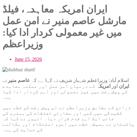
ایران امریکہ معاہدہ، فیلڈ
مارشل عاصم منیر نے امن عمل
میں غیر معمولی کردار ادا کیا:
وزیراعظم
June 15, 2026
اسلام آباد: وزیراعظم شہباز شریف نے کہا ہے کہ
عاصم منیر
نے
ایران
اور
امریکہ
کے درمیان امن عمل اور ممکنہ معاہدے
کی پیش رفت میں غیر معمولی اور اہم کردار ادا کیا
ہے۔
ذرائع کے مطابق وزیراعظم نے اس پیش رفت کو خطے میں
کشیدگی میں کمی اور سفارتی تعلقات کی بہتری کی
جانب ایک اہم قدم قرار دیا۔ انہوں نے کہا کہ
پاکستان نے ہمیشہ خطے میں امن، استحکام اور مکالمے
کی حمایت کی ہے۔