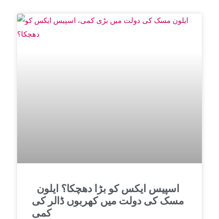
اسپیس ایکس کو بڑا دھچکا؟ ایلون
مسک کی دولت میں کھربوں ڈالر کی
کمی