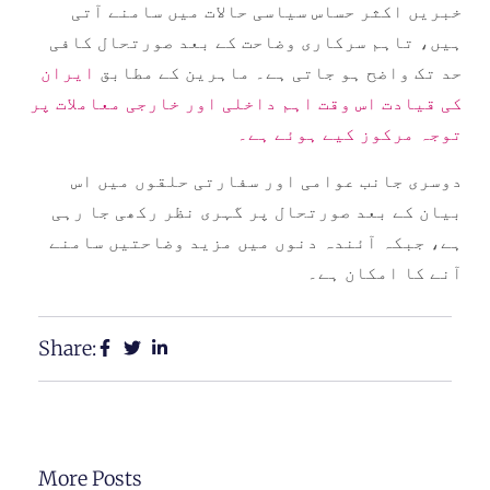
خبریں اکثر حساس سیاسی حالات میں سامنے آتی
ہیں، تاہم سرکاری وضاحت کے بعد صورتحال کافی
حد تک واضح ہو جاتی ہے۔ ماہرین کے مطابق
ایران
کی قیادت اس وقت اہم داخلی اور خارجی معاملات پر
توجہ مرکوز کیے ہوئے ہے۔
دوسری جانب عوامی اور سفارتی حلقوں میں اس
بیان کے بعد صورتحال پر گہری نظر رکھی جا رہی
ہے، جبکہ آئندہ دنوں میں مزید وضاحتیں سامنے
آنے کا امکان ہے۔
Share:
More Posts