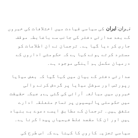
تہران:
ایران
کی سیاسی قیادت میں اختلافات کی خبروں
کے بعد صدارتی دفتر کی جانب سے باضابطہ موقف
جاری کر دیا گیا ہے۔ ترجمان نے ان اطلاعات کو
مسترد کرتے ہوئے کہا ہے کہ حکومتی اداروں کے
درمیان مکمل ہم آہنگی موجود ہے۔
صدارتی دفتر کے بیان میں کہا گیا کہ بعض میڈیا
رپورٹس اور سوشل میڈیا پر گردش کرنے والی
خبروں میں مبالغہ آرائی کی گئی ہے، جبکہ حقیقت
میں حکومتی پالیسیوں پر تمام متعلقہ ادارے
متفق ہیں۔ ترجمان کے مطابق ایسے دعوے بے بنیاد
ہیں اور ان کا مقصد غلط فہمیاں پیدا کرنا ہے۔
سیاسی تجزیہ کاروں کا کہنا ہے کہ اس طرح کی