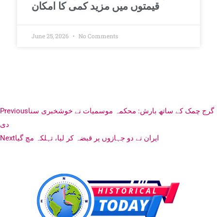
قیمتوں میں مزید کمی کا امکان
June 25, 2026
No Comments
گرج چمک کے ساتھ بارش: محکمہ موسمیات نے خوشخبری سنا
Previous
دی
ایران نے دو جہازوں پر قبضہ کر لیا، تہلکہ مچ گیا
Next