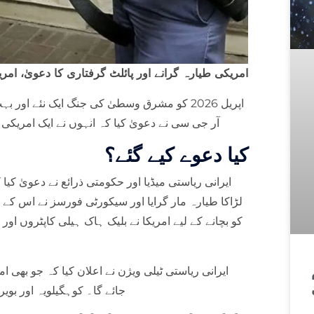
امریکی طیارہ گرانے اور پائلٹ گرفتاری کا دعویٰ، امر
آر جی سی نے دعویٰ کیا کہ انہوں نے ایک امریکی لڑ
کیا دعوے کیے گئے؟
ایرانی ریاستی میڈیا اور حکومتی ذرائع نے دعویٰ کیا
لڑاکا طیارہ مار گرایا اور سیکورٹی فورسز نے اس کے پائ
ایرانی ریاستی ٹیلی ویژن نے اعلان کیا کہ جو بھی امر
جائے گا۔ کوہگیلویہ اور بوی