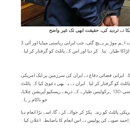
یکا نے تردید کی، حقیقت ابھی تک غیر واضح
3 اپریل 2026 کو مشرق وسطیٰ کی جنگ ایک نئے اور بہت اہم موڑ پر پہنچ گئی، جب ایرانی ریاستی میڈیا اور آئی
اکا طیارہ تباہ کر دیا اور اس کے پائلٹ کو گرفتار کر لیا۔
 کہ ایرانی فضائی دفاع نے ایران کی سرزمین پر ایک امریکی
لٹ کو گرفتار کر لیا۔ ایران نے یہ بھی دعویٰ کیا کہ پائلٹ
کو بچانے کے لیے امریکا نے بلیک ہاک ہیلی کاپٹروں اور سی-130 ہرکولیس طیارے کے ذریعے ریسکیو آپریشن چلایا،
جو ناکام رہا۔
یکی پائلٹ کو زندہ پکڑ کر حوالے کرے گا، اسے بڑا انعام دیا
ر احمد صوبے کی پولیس نے اس انعام کا باضابطہ اعلان کیا۔