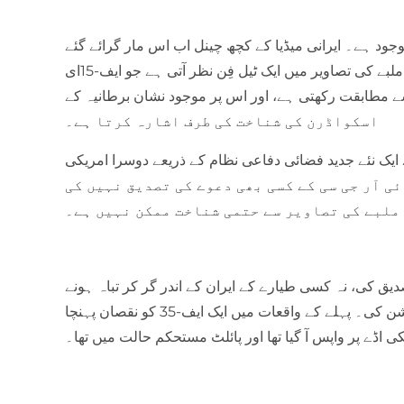
وجود ہے۔ ایرانی میڈیا کے کچھ چینل اب اس مار گرائے گئے
طیارے کو ایف-35 کے بجائے ایف-15ای بتا رہے ہیں۔ ملبے کی تصاویر میں ایک ٹیل فِن نظر آتی ہے جو ایف-15ای
مطابقت رکھتی ہے، اور اس پر موجود نشان برطانیہ کے RAF لیکن ہیتھ بیس کے 494ویں فائٹر
اسکواڈرن کی شناخت کی طرف اشارہ کرتا ہے۔
ے ایک نئے جدید فضائی دفاعی نظام کے ذریعے دوسرا امریکی
ے آئی آر جی سی کے کسی بھی دعوے کی تصدیق نہیں کی
ملبے کی تصاویر سے حتمی شناخت ممکن نہیں ہے۔
ق کی، نہ کسی طیارے کے ایران کے اندر گر کر تباہ ہونے
کی، اور نہ ہی اس نوعیت کے کسی ناکام ریسکیو آپریشن کی۔ پہلے کے واقعات میں ایک ایف-35 کو نقصان پہنچا
ی اڈے پر واپس آ گیا تھا اور پائلٹ مستحکم حالت میں تھا۔