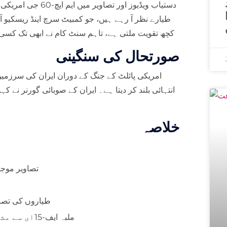
طیارے نظر آ رہے ہیں، جو کمبیٹ سرچ اینڈ ریسکیو 
کچھ تقویت ملتی ہے، تاہم سنٹ کام نے ابھی تک کسی
صورتحال کی سنگینی
امریکی پائلٹ کے جنگ کے دوران ایران کی سرزمین پ
انتہائی بلند کر دیتا ہے۔ ایران کے صوبائی گورنر نے ک
خلاصہ
⚠️ تصاویر مو
⚠️ CSAR طیاروں کی 
⚠️ ملبہ ایف-15ای سے مشابہت رکھتا ہے