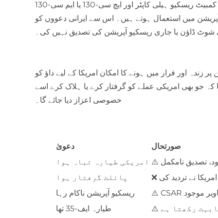
دستیاب ویڈیوز اور تصاویر میں ایم ایچ-60 جی امریکی کمبیٹ ریسکیو ہیلی کاپٹر اور ایچ سی-130 یا ایم سی-130
آپریشن میں استعمال ہوتے ہیں۔ اس سے ایرانی دعووں کو
 شوٹ ڈاؤن یا جاری ریسکیو آپریشن کی تصدیق نہیں کی۔
ر زندہ اور فرار میں ہونے کا امکان امریکا کے لیے داؤ کو
ہا کہ جو بھی امریکی عملے کو گرفتار کرے یا ہلاک کرے اسے
خصوصی اعزاز دیا جائے گا۔
صورتحال
دعویٰ
جود، تصدیق نامکمل
امریکی طیارہ تباہ ہوا
❌ امریکا نے تردید کی
پائلٹ گرفتار ہوا
تصاویر موجود
ریسکیو آپریشن ناکام رہا
طیارہ ایف-35 تھا