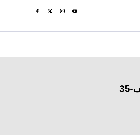
ایران نے امریکی پائلٹ کو گرفتار کر لیا؟ ایف-35