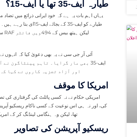
طیارہ ایف-35 تھا یا ایف-15؟
یہاں اہم بات یہ ہے کہ خود ایرانی ذرائع میں تضاد م
سے 
آئی آر جی سی نے یہ بھی دعویٰ کیا کہ انہوں ن
ایف-35 بھی مار گرایا۔ تاہم پینٹاگون ن
اور آزاد تجزیہ کاروں نے کہا کہ 
امریکا کا موقف
امریکی حکام نے نہ کسی پائلٹ کی گرفتاری کی تصدی
تھا، لیکن وہ ہنگامی لینڈنگ کر کے امریک
ریسکیو آپریشن کی تصاویر