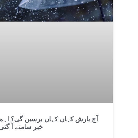
آج بارش کہاں کہاں برسیں گی؟ اہم
خبر سامنے آ گئی