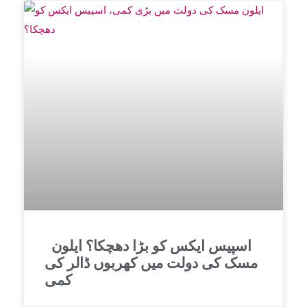
اسپیس ایکس کو بڑا دھچکا؟ ایلون
مسک کی دولت میں کھربوں ڈالر کی
کمی