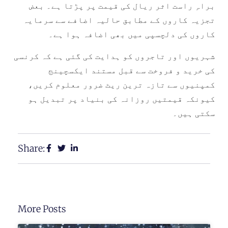
براہِ راست اثر ریال کی قیمت پر پڑتا ہے۔ بعض
تجزیہ کاروں کے مطابق حالیہ اضافے سے سرمایہ
کاروں کی دلچسپی میں بھی اضافہ ہوا ہے۔
شہریوں اور تاجروں کو ہدایت کی گئی ہے کہ کرنسی
کی خرید و فروخت سے قبل مستند ایکسچینج
کمپنیوں سے تازہ ترین ریٹ ضرور معلوم کریں،
کیونکہ قیمتیں روزانہ کی بنیاد پر تبدیل ہو
سکتی ہیں۔
Share:
More Posts