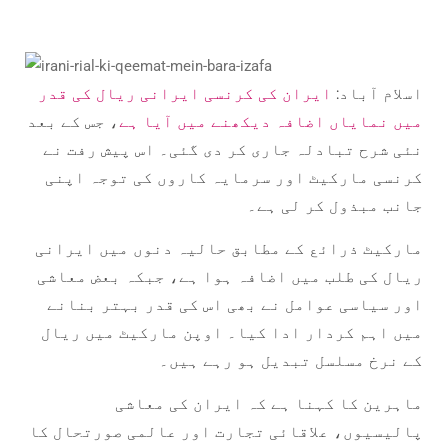
اسلام آباد:
ایران کی کرنسی ایرانی ریال کی قدر
میں نمایاں اضافہ دیکھنے میں آیا ہے
، جس کے بعد
نئی شرح تبادلہ جاری کر دی گئی۔ اس پیش رفت نے
کرنسی مارکیٹ اور سرمایہ کاروں کی توجہ اپنی
جانب مبذول کر لی ہے۔
مارکیٹ ذرائع کے مطابق حالیہ دنوں میں ایرانی
ریال کی طلب میں اضافہ ہوا ہے، جبکہ بعض معاشی
اور سیاسی عوامل نے بھی اس کی قدر بہتر بنانے
میں اہم کردار ادا کیا۔ اوپن مارکیٹ میں ریال
کے نرخ مسلسل تبدیل ہو رہے ہیں۔
ماہرین کا کہنا ہے کہ ایران کی معاشی
پالیسیوں، علاقائی تجارت اور عالمی صورتحال کا