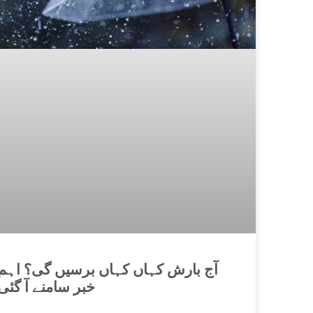
آج بارش کہاں کہاں برسیں گی؟ اہم
خبر سامنے آ گئی