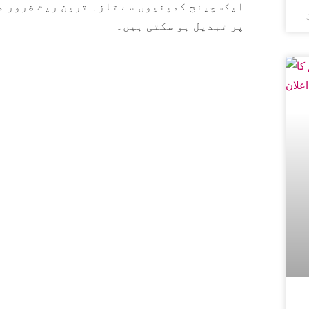
ایکسچینج کمپنیوں سے تازہ ترین ریٹ ضرور م
پر تبدیل ہو سکتی ہیں۔