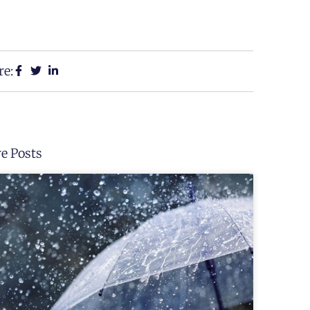
re:
e Posts