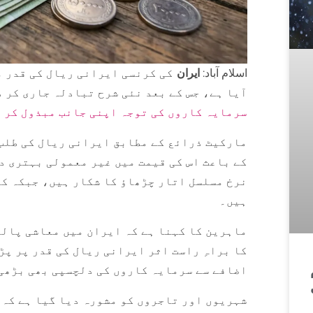
اسلام آباد:
ایران
کی کرنسی ایرانی ریال کی قدر 
آیا ہے، جس کے بعد نئی شرح تبادلہ جاری کر د
سرمایہ کاروں کی توجہ اپنی جانب مبذول کر ل
مارکیٹ ذرائع کے مطابق ایرانی ریال کی طلب
کے باعث اس کی قیمت میں غیر معمولی بہتری د
نرخ مسلسل اتار چڑھاؤ کا شکار ہیں، جبکہ کئ
ہیں۔
ماہرین کا کہنا ہے کہ ایران میں معاشی پالی
کا براہِ راست اثر ایرانی ریال کی قدر پر پڑ
اضافے سے سرمایہ کاروں کی دلچسپی بھی بڑھی
شہریوں اور تاجروں کو مشورہ دیا گیا ہے کہ 