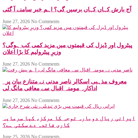
آج بارش کہاں کہاں برسیں گی؟ اہم خبر سامنے آ گئی
June 27, 2026
No Comments
پیٹرول اور ڈیزل کی قیمتوں میں مزید کمی کب ہوگی؟
وزیرِ پیٹرولیم کا بڑا اعلان
June 27, 2026
No Comments
معروف مذہبی اسکالر ناصر مدنی نے متنازع بیان پر
اداکارہ مومنہ اقبال سے معافی مانگ لی
June 27, 2026
No Comments
ایرانی ریال دوبارہ توجہ کا مرکز، کیا سرمایہ
کاری فائدہ دے سکتی ہے؟
June 25, 2026
No Comments