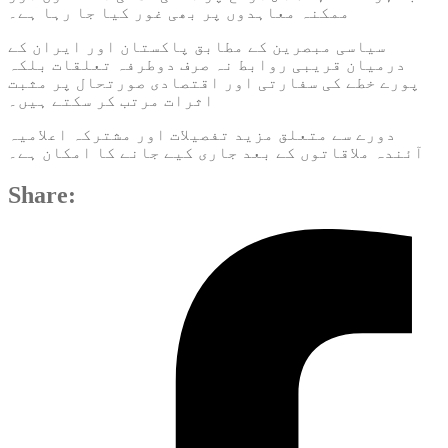
ممکنہ معاہدوں پر بھی غور کیا جا رہا ہے۔
سیاسی مبصرین کے مطابق پاکستان اور ایران کے
درمیان قریبی روابط نہ صرف دوطرفہ تعلقات بلکہ
پورے خطے کی سفارتی اور اقتصادی صورتحال پر مثبت
اثرات مرتب کر سکتے ہیں۔
دورے سے متعلق مزید تفصیلات اور مشترکہ اعلامیہ
آئندہ ملاقاتوں کے بعد جاری کیے جانے کا امکان ہے۔
Share: