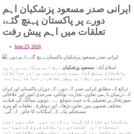
ایرانی صدر مسعود پزشکیان اہم
دورے پر پاکستان پہنچ گئے،
تعلقات میں اہم پیش رفت
June 23, 2026
اسلام آباد:
مسعود پزشکیان
ایک اہم سرکاری دورے پر
پاکستان پہنچ گئے ہیں، جسے دونوں برادر ممالک کے
تعلقات میں ایک اہم پیش رفت قرار دیا جا رہا ہے۔
ذرائع کے مطابق ایرانی صدر کے دورے کے دوران پاکستان اور ایران
کے درمیان باہمی تعاون، تجارت، توانائی، سرحدی امور اور علاقائی
صورتحال پر تفصیلی بات چیت متوقع ہے۔ دونوں ممالک کی قیادت
مختلف شعبوں میں تعاون بڑھانے اور دوطرفہ تعلقات کو مزید
مستحکم بنانے کے امکانات کا جائزہ لے گی۔
پاکستانی حکام کا کہنا ہے کہ یہ دورہ خطے میں امن،
استحکام اور اقتصادی روابط کے فروغ کے لیے اہم
ثابت ہو سکتا ہے۔ اس موقع پر اعلیٰ سطحی ملاقاتوں اور