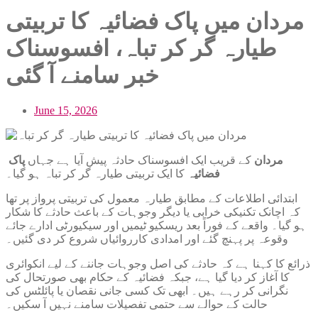
مردان میں پاک فضائیہ کا تربیتی
طیارہ گر کر تباہ، افسوسناک
خبر سامنے آ گئی
June 15, 2026
مردان
کے قریب ایک افسوسناک حادثہ پیش آیا ہے جہاں
پاک
فضائیہ
کا ایک تربیتی طیارہ گر کر تباہ ہو گیا۔
ابتدائی اطلاعات کے مطابق طیارہ معمول کی تربیتی پرواز پر تھا
کہ اچانک تکنیکی خرابی یا دیگر وجوہات کے باعث حادثے کا شکار
ہو گیا۔ واقعے کے فوراً بعد ریسکیو ٹیمیں اور سیکیورٹی ادارے جائے
وقوعہ پر پہنچ گئے اور امدادی کارروائیاں شروع کر دی گئیں۔
ذرائع کا کہنا ہے کہ حادثے کی اصل وجوہات جاننے کے لیے انکوائری
کا آغاز کر دیا گیا ہے، جبکہ فضائیہ کے حکام بھی صورتحال کی
نگرانی کر رہے ہیں۔ ابھی تک کسی جانی نقصان یا پائلٹس کی
حالت کے حوالے سے حتمی تفصیلات سامنے نہیں آ سکیں۔