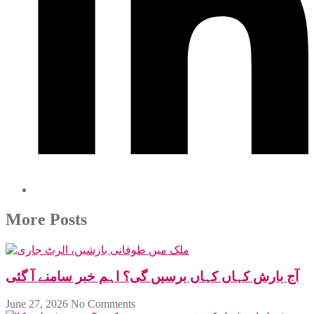
More Posts
آج بارش کہاں کہاں برسیں گی؟ اہم خبر سامنے آ گئی
June 27, 2026
No Comments