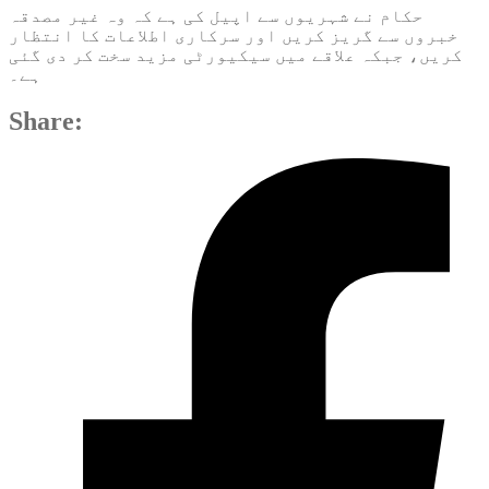
حکام نے شہریوں سے اپیل کی ہے کہ وہ غیر مصدقہ
خبروں سے گریز کریں اور سرکاری اطلاعات کا انتظار
کریں، جبکہ علاقے میں سیکیورٹی مزید سخت کر دی گئی
ہے۔
Share: