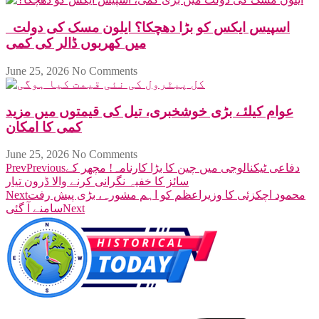
اسپیس ایکس کو بڑا دھچکا؟ ایلون مسک کی دولت
میں کھربوں ڈالر کی کمی
June 25, 2026
No Comments
عوام کیلئے بڑی خوشخبری، تیل کی قیمتوں میں مزید
کمی کا امکان
June 25, 2026
No Comments
دفاعی ٹیکنالوجی میں چین کا بڑا کارنامہ! مچھر کے
Previous
Prev
سائز کا خفیہ نگرانی کرنے والا ڈرون تیار
محمود اچکزئی کا وزیراعظم کو اہم مشورہ، بڑی پیش رفت
Next
Next
سامنے آ گئی