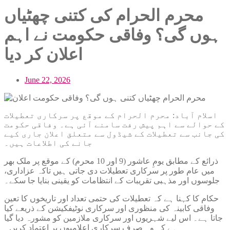
محرم الحرام کی کتنی چھٹیاں
ہوں گی؟ وفاقی حکومت نے اہم
اعلان کر دیا
June 22, 2026
اسلام آباد: محرم الحرام کے موقع پر سرکاری تعطیلات
کے حوالے سے اہم پیش رفت سامنے آئی ہے۔ وفاقی حکومت
کی جانب سے تعطیلات کے شیڈول سے متعلق اعلان جاری کیے
جانے کی اطلاعات ہیں۔
ذرائع کے مطابق یومِ عاشور (9 اور 10 محرم) کے موقع پر ملک بھر
میں عام طور پر سرکاری تعطیلات دی جاتی ہیں تاکہ عزاداری،
جلوسوں اور مذہبی تقریبات کے انتظامات کو یقینی بنایا جا سکے۔
حکام کا کہنا ہے کہ تعطیلات کی حتمی تعداد اور تاریخوں کا تعین
وفاقی کابینہ کی منظوری اور سرکاری نوٹیفکیشن کے ذریعے کیا
جاتا ہے۔ اس لیے شہریوں اور سرکاری ملازمین کو مشورہ دیا گیا
ہے کہ وہ صرف سرکاری اعلامیوں پر اعتماد کریں۔