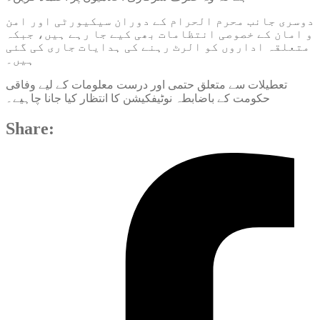
دوسری جانب محرم الحرام کے دوران سیکیورٹی اور امن
و امان کے خصوصی انتظامات بھی کیے جا رہے ہیں، جبکہ
متعلقہ اداروں کو الرٹ رہنے کی ہدایات جاری کی گئی
ہیں۔
تعطیلات سے متعلق حتمی اور درست معلومات کے لیے وفاقی
حکومت کے باضابطہ نوٹیفکیشن کا انتظار کیا جانا چاہیے۔
Share: