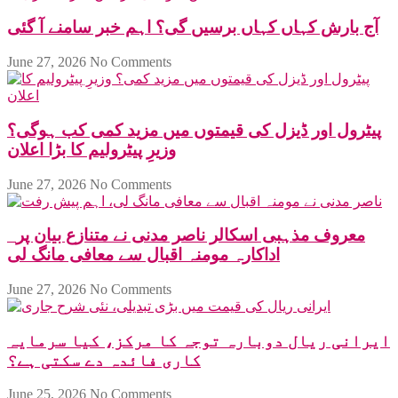
آج بارش کہاں کہاں برسیں گی؟ اہم خبر سامنے آ گئی
June 27, 2026
No Comments
پیٹرول اور ڈیزل کی قیمتوں میں مزید کمی کب ہوگی؟
وزیرِ پیٹرولیم کا بڑا اعلان
June 27, 2026
No Comments
معروف مذہبی اسکالر ناصر مدنی نے متنازع بیان پر
اداکارہ مومنہ اقبال سے معافی مانگ لی
June 27, 2026
No Comments
ایرانی ریال دوبارہ توجہ کا مرکز، کیا سرمایہ
کاری فائدہ دے سکتی ہے؟
June 25, 2026
No Comments