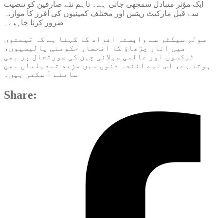
ایک مؤثر متبادل سمجھی جاتی ہے۔ تاہم نئے صارفین کو تنصیب
سے قبل مارکیٹ ریٹس اور مختلف کمپنیوں کی آفرز کا موازنہ
ضرور کرنا چاہیے۔
سولر سیکٹر سے وابستہ افراد کا کہنا ہے کہ قیمتوں
میں اتار چڑھاؤ کا انحصار حکومتی پالیسیوں،
ٹیکسوں اور عالمی سپلائی چین کی صورتحال پر بھی
ہوتا ہے، اس لیے آئندہ دنوں میں مزید تبدیلیاں بھی
سامنے آ سکتی ہیں۔
Share: