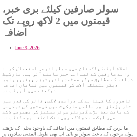
سولر صارفین کیلئے بری خبر،
قیمتوں میں 2 لاکھ روپے تک
اضافہ
June 9, 2026
اسلام آباد: پاکستان میں سولر انرجی استعمال کرنے
والے صارفین کے لیے اہم خبر سامنے آئی ہے۔ مارکیٹ
ذرائع کے مطابق سولر سسٹمز، انورٹرز، بیٹریوں اور
دیگر متعلقہ آلات کی قیمتوں میں نمایاں اضافہ
دیکھنے میں آ رہا ہے۔
تاجروں کا کہنا ہے کہ درآمدی لاگت، ڈالر کی قدر میں
اتار چڑھاؤ اور عالمی مارکیٹ میں قیمتوں کی تبدیلی
کے باعث بعض بڑے گھریلو سولر سسٹمز کی مجموعی لاگت
میں ایک سے دو لاکھ روپے تک اضافہ ہو سکتا ہے۔
ماہرین کے مطابق قیمتوں میں اضافے کے باوجود بجلی کے بڑھتے
ہوئے نرخوں کے باعث سولر توانائی اب بھی طویل المدتی بنیادوں پر