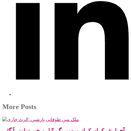
More Posts
آج بارش کہاں کہاں برسیں گی؟ اہم خبر سامنے آ گئی