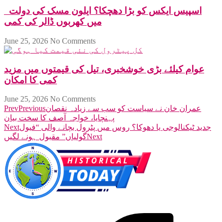
اسپیس ایکس کو بڑا دھچکا؟ ایلون مسک کی دولت
میں کھربوں ڈالر کی کمی
June 25, 2026
No Comments
عوام کیلئے بڑی خوشخبری، تیل کی قیمتوں میں مزید
کمی کا امکان
June 25, 2026
No Comments
عمران خان نے سیاست کو سب سے زیادہ نقصان
Previous
Prev
پہنچایا، خواجہ آصف کا سخت بیان
جدید ٹیکنالوجی یا دھوکا؟ روس میں پٹرول بچانے والی “فیول
Next
Next
گولیاں” مقبول ہونے لگیں