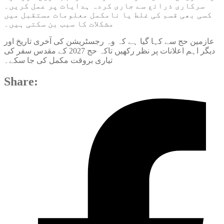
سرکاری ذرائع سے جاری کردہ ہدایات پر عمل کریں۔
کسی بھی قسم کی غلط یا نامکمل معلومات مستقبل میں
مشکلات کا سبب بن سکتی ہیں۔
عازمین حج سے کہا گیا ہے کہ وہ رجسٹریشن کی آخری تاریخ اور
دیگر اہم اعلانات پر نظر رکھیں تاکہ حج 2027 کے مقدس سفر کی
تیاری بروقت مکمل کی جا سکے۔
Share: