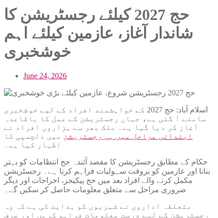
حج 2027 کیلئے رجسٹریشن کا
شاندار آغاز، عازمین کیلئے اہم
خوشخبری
June 24, 2026
اسلام آباد: حج 2027 کے خواہشمند افراد کے لیے خوشخبری
سامنے آ گئی ہے، جہاں رجسٹریشن کے عمل کا باقاعدہ
آغاز کر دیا گیا ہے۔ ملک بھر سے ہزاروں افراد نے
ابتدائی مراحل میں ہی رجسٹریشن
میں دلچسپی کا
اظہار کیا ہے۔
حکام کے مطابق رجسٹریشن کا مقصد آئندہ حج انتظامات کو بہتر
بنانا اور عازمین کو بروقت سہولیات فراہم کرنا ہے۔ رجسٹریشن
مکمل کرنے والے افراد بعد میں حج پیکیجز، اخراجات اور دیگر
ضروری مراحل سے متعلق معلومات حاصل کر سکیں گے۔
متعلقہ اداروں نے شہریوں کو ہدایت کی ہے کہ وہ
رجسٹریشن کے لیے درست معلومات فراہم کریں اور صرف