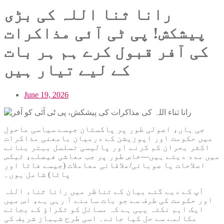
رانا ثنا اللہ کی بڑی
پیشکش! پی ٹی آئی مذاکرات
کی آفر قبول کرے ہم ہر بات
کے لیے تیار ہیں
June 19, 2026
جی ہاں، اصولی طور پر پاکستان جیسے سیاسی ماحول
میں حکومت اور اپوزیشن کے درمیان بامعنی مذاکرات
اکثر بحران کم کرنے اور پالیسی تسلسل بہتر بنانے
میں مدد دیتے ہیں—خاص طور پر جب معاشی فیصلے، ٹیکس
اصلاحات یا صوبائی/علاقائی معاملات (جیسے فاٹا اور
پاٹا) شامل ہوں۔
آپ کے دیے گئے بیان کے تناظر میں رانا ثناء اللہ
اور حکومت کی طرف سے جو بات سامنے آ رہی ہے، اس میں
ایک اہم نکتہ یہی ہے کہ مسائل کو ٹکراؤ کے بجائے
مکالمے سے حل کیا جائے۔ اسی طرح شہباز شریف کی