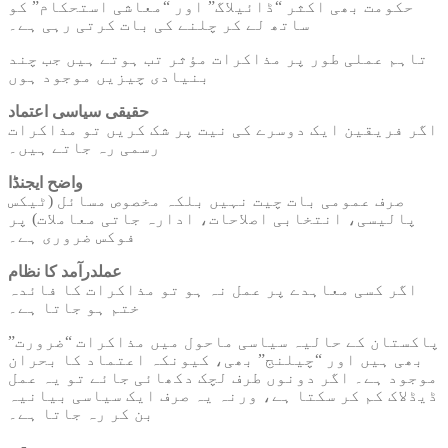
حکومت بھی اکثر “ڈائیلاگ” اور “معاشی استحکام” کو
ساتھ لے کر چلنے کی بات کرتی رہی ہے۔
تاہم عملی طور پر مذاکرات مؤثر تب ہوتے ہیں جب چند
بنیادی چیزیں موجود ہوں
حقیقی سیاسی اعتماد
اگر فریقین ایک دوسرے کی نیت پر شک کریں تو مذاکرات
رسمی رہ جاتے ہیں۔
واضح ایجنڈا
صرف عمومی بات چیت نہیں بلکہ مخصوص مسائل (ٹیکس
پالیسی، انتخابی اصلاحات، ادارہ جاتی معاملات) پر
فوکس ضروری ہے۔
عملدرآمد کا نظام
اگر کسی معاہدے پر عمل نہ ہو تو مذاکرات کا فائدہ
ختم ہو جاتا ہے۔
پاکستان کے حالیہ سیاسی ماحول میں مذاکرات “ضرورت”
بھی ہیں اور “چیلنج” بھی، کیونکہ اعتماد کا بحران
موجود ہے۔ اگر دونوں طرف لچک دکھائی جائے تو یہ عمل
ڈیڈلاک کم کر سکتا ہے، ورنہ یہ صرف ایک سیاسی بیانیہ
بن کر رہ جاتا ہے۔