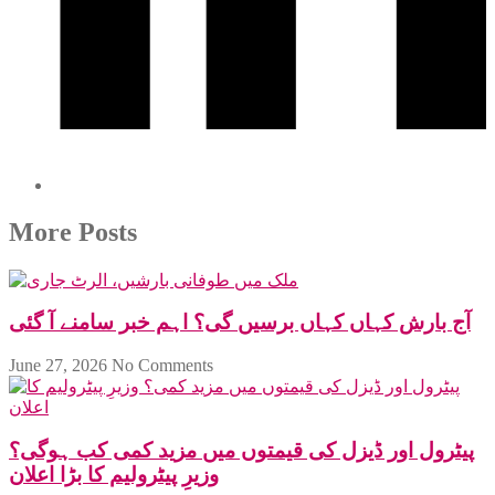
More Posts
آج بارش کہاں کہاں برسیں گی؟ اہم خبر سامنے آ گئی
June 27, 2026
No Comments
پیٹرول اور ڈیزل کی قیمتوں میں مزید کمی کب ہوگی؟
وزیرِ پیٹرولیم کا بڑا اعلان