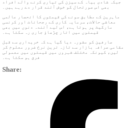
جبکہ شادی بیاہ کے سیزن کی تیاری کرنے والے افراد
بھی اس صورتحال کو خوش آئند قرار دے رہے ہیں۔
ماہرین کے مطابق سونے کی قیمتوں کا انحصار عالمی
معاشی حالات، سرمایہ کاری کے رجحانات اور کرنسی
مارکیٹ پر ہوتا ہے، اس لیے آئندہ دنوں میں بھی
قیمتوں میں اتار چڑھاؤ جاری رہ سکتا ہے۔
صارفین کو مشورہ دیا گیا ہے کہ خریداری سے قبل
مقامی صرافہ بازار سے تازہ ترین نرخ ضرور معلوم کر
لیں، کیونکہ مختلف شہروں میں قیمتوں میں معمولی
فرق ہو سکتا ہے۔
Share: