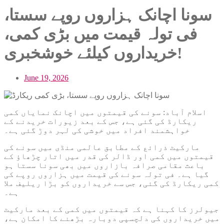
سونا اچانک ہزاروں روپے سستا،
فی تولہ قیمت میں بڑی کمی،
خریداروں کیلئے خوشخبری!
June 19, 2026
اسلام آباد: سونے کی قیمتوں میں اچانک نمایاں کمی
ریکارڈ کی گئی ہے، جس کے بعد زیورات خریدنے کے
خواہشمند افراد میں خوشی کی لہر دوڑ گئی ہے۔
مارکیٹ ذرائع کے مطابق عالمی منڈی میں سونے کی
قیمتوں میں کمی اور ڈالر کی قدر میں اتار چڑھاؤ کے
باعث مقامی صرافہ بازاروں میں بھی سونا سستا ہو
گیا ہے۔ فی تولہ سونے کی قیمت میں ہزاروں روپے کی
کمی ریکارڈ کی گئی، جس سے خریداروں کو بڑا ریلیف ملا
ہے۔
جیولرز کا کہنا ہے کہ قیمتوں میں کمی کے بعد مارکیٹ
میں خریداروں کی دلچسپی دوبارہ بڑھنے کا امکان ہے،