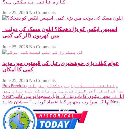
کاری فائدہ دے سکتی ہے؟
June 25, 2026
No Comments
اسپیس ایکس کو بڑا دھچکا؟ ایلون مسک کی دولت
میں کھربوں ڈالر کی کمی
June 25, 2026
No Comments
عوام کیلئے بڑی خوشخبری، تیل کی قیمتوں میں مزید
کمی کا امکان
June 25, 2026
No Comments
رانا ثنا اللہ کی بڑی پیشکش! پی ٹی آئی
Previous
Prev
مذاکرات کی آفر قبول کرے ہم ہر بات کے لیے تیار ہیں
“اللہ نے مجھے بیٹیوں کا باپ بننے کے قابل سمجھا تو میں کانپ
Next
Next
اٹھا کہ میرا رب مجھ پر کتنا اعتماد کرتا ہے” — شان شاہد