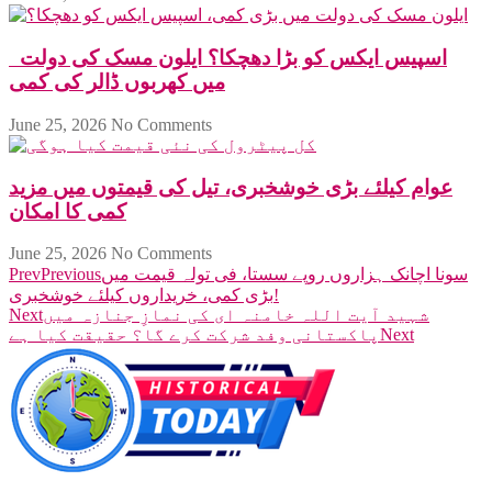
اسپیس ایکس کو بڑا دھچکا؟ ایلون مسک کی دولت
میں کھربوں ڈالر کی کمی
June 25, 2026
No Comments
عوام کیلئے بڑی خوشخبری، تیل کی قیمتوں میں مزید
کمی کا امکان
June 25, 2026
No Comments
سونا اچانک ہزاروں روپے سستا، فی تولہ قیمت میں
Previous
Prev
بڑی کمی، خریداروں کیلئے خوشخبری!
شہید آیت اللہ خامنہ ای کی نمازِ جنازہ میں
Next
Next
پاکستانی وفد شرکت کرے گا؟ حقیقت کیا ہے