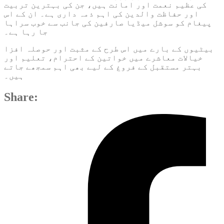
کی عظیم نعمت اور امانت ہیں، جن کی بہترین تربیت
اور حفاظت والدین کی اہم ذمہ داری ہے۔ ان کے اس
پیغام کو سوشل میڈیا صارفین کی جانب سے خوب سراہا
جا رہا ہے۔
بیٹیوں کے بارے میں اس طرح کے مثبت اور حوصلہ افزا
خیالات معاشرے میں خواتین کے احترام، تعلیم اور
بہتر مستقبل کے فروغ کے لیے بھی اہم سمجھے جاتے
ہیں۔
Share: