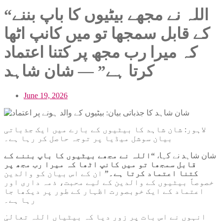
“اللہ نے مجھے بیٹیوں کا باپ بننے
کے قابل سمجھا تو میں کانپ اٹھا
کہ میرا رب مجھ پر کتنا اعتماد
کرتا ہے” — شان شاہد
June 19, 2026
لاہور: شان شاہد کا بیٹیوں کے بارے میں ایک جذباتی
بیان سوشل میڈیا پر توجہ حاصل کر رہا ہے۔
شان شاہد نے کہا،
“اللہ نے مجھے بیٹیوں کا باپ بننے کے
قابل سمجھا تو میں کانپ اٹھا کہ میرا رب مجھ پر
کتنا اعتماد کرتا ہے۔”
ان کے اس بیان کو والدین
خصوصاً بیٹیوں کے والدین کے لیے محبت، ذمہ داری اور
اعتماد کے ایک خوبصورت اظہار کے طور پر دیکھا جا
رہا ہے۔
انہوں نے اس بات پر زور دیا کہ بیٹیاں اللہ تعالیٰ