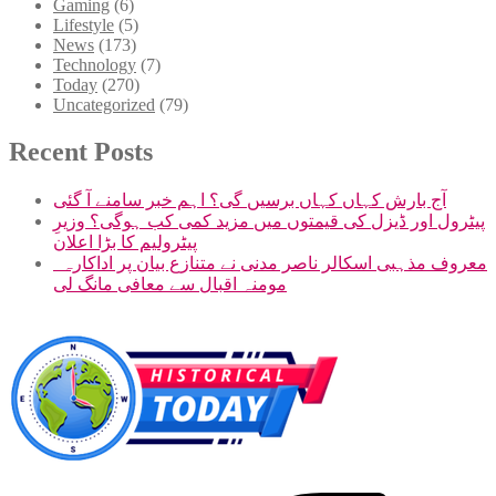
Gaming
(6)
Lifestyle
(5)
News
(173)
Technology
(7)
Today
(270)
Uncategorized
(79)
Recent Posts
آج بارش کہاں کہاں برسیں گی؟ اہم خبر سامنے آ گئی
پیٹرول اور ڈیزل کی قیمتوں میں مزید کمی کب ہوگی؟ وزیرِ
پیٹرولیم کا بڑا اعلان
معروف مذہبی اسکالر ناصر مدنی نے متنازع بیان پر اداکارہ
مومنہ اقبال سے معافی مانگ لی