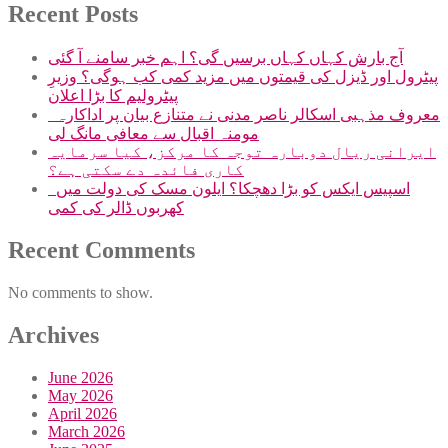
Recent Posts
آج بارش کہاں کہاں برسیں گی؟ اہم خبر سامنے آ گئی
پیٹرول اور ڈیزل کی قیمتوں میں مزید کمی کب ہوگی؟ وزیرِ
پیٹرولیم کا بڑا اعلان
معروف مذہبی اسکالر ناصر مدنی نے متنازع بیان پر اداکارہ
مومنہ اقبال سے معافی مانگ لی
ایرانی ریال دوبارہ توجہ کا مرکز، کیا سرمایہ
کاری فائدہ دے سکتی ہے؟
اسپیس ایکس کو بڑا دھچکا؟ ایلون مسک کی دولت میں
کھربوں ڈالر کی کمی
Recent Comments
No comments to show.
Archives
June 2026
May 2026
April 2026
March 2026