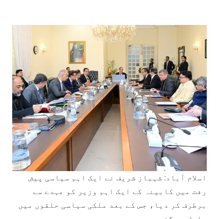
اسلام آباد: شہباز شریف نے ایک اہم سیاسی پیش
رفت میں کابینہ کے ایک اہم وزیر کو عہدے سے
برطرف کر دیا، جس کے بعد ملکی سیاسی حلقوں میں
ہلچل مچ گئی ہے۔