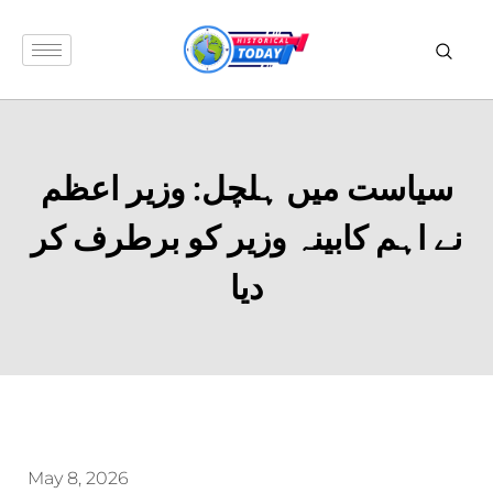
سیاست میں ہلچل: وزیر اعظم
نے اہم کابینہ وزیر کو برطرف کر
دیا
May 8, 2026