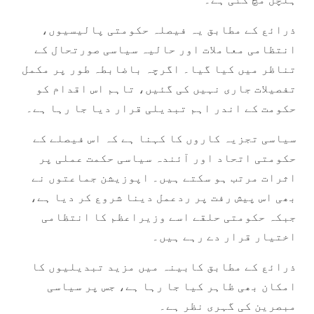
ذرائع کے مطابق یہ فیصلہ حکومتی پالیسیوں،
انتظامی معاملات اور حالیہ سیاسی صورتحال کے
تناظر میں کیا گیا۔ اگرچہ باضابطہ طور پر مکمل
تفصیلات جاری نہیں کی گئیں، تاہم اس اقدام کو
حکومت کے اندر اہم تبدیلی قرار دیا جا رہا ہے۔
سیاسی تجزیہ کاروں کا کہنا ہے کہ اس فیصلے کے
حکومتی اتحاد اور آئندہ سیاسی حکمت عملی پر
اثرات مرتب ہو سکتے ہیں۔ اپوزیشن جماعتوں نے
بھی اس پیش رفت پر ردعمل دینا شروع کر دیا ہے،
جبکہ حکومتی حلقے اسے وزیراعظم کا انتظامی
اختیار قرار دے رہے ہیں۔
ذرائع کے مطابق کابینہ میں مزید تبدیلیوں کا
امکان بھی ظاہر کیا جا رہا ہے، جس پر سیاسی
مبصرین کی گہری نظر ہے۔