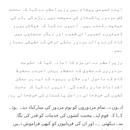
اپنے خصوصی پیغام میں وزیراعظم نے کہا کہ محنت
کش مزدور پاکستان کی معیشت میں ریڑھ کی ہڈی کی
حیثیت رکھتے ہیں۔ انہوں نے کہا کہ فیکٹریوں،
کھیتوں، تعمیراتی شعبے اور دیگر صنعتوں میں
کام کرنے والے مزدور ملکی ترقی کے حقیقی معمار
ہیں۔
وزیراعظم نے اس عزم کا اعادہ کیا کہ حکومت
مزدوروں کے حقوق کے تحفظ، بہتر اجرت، محفوظ
کام کے ماحول اور فلاح و بہبود کے لیے ہر ممکن
اقدامات جاری رکھے گی۔ انہوں نے کہا کہ محنت
کشوں کی خوشحالی دراصل پاکستان کی خوشحالی ہے۔
انہوں نے تمام مزدوروں کو یومِ مزدور کی مبارکباد دیتے ہوئے
کہا کہ قوم اپنے محنت کشوں کی خدمات کو قدر کی نگاہ
سے دیکھتی ہے اور ان کی قربانیوں کو کبھی فراموش نہیں