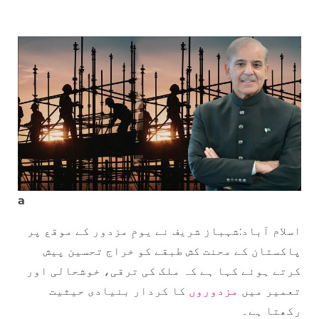
a
اسلام آباد:شہباز شریف نے یومِ مزدور کے موقع پر
پاکستان کے محنت کش طبقے کو خراج تحسین پیش
کرتے ہوئے کہا ہے کہ ملک کی ترقی، خوشحالی اور
تعمیر میں
مزدوروں
کا کردار بنیادی حیثیت
رکھتا ہے۔