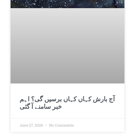
آج بارش کہاں کہاں برسیں گی؟ اہم
خبر سامنے آ گئی
June 27, 2026
No Comments