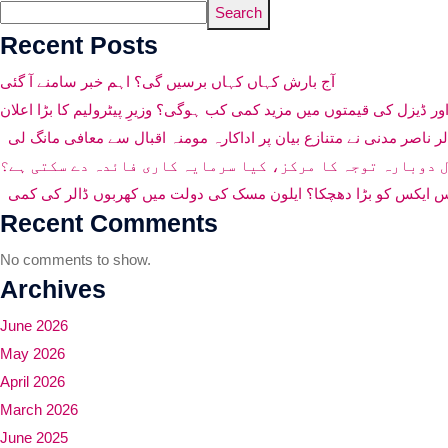
Search
Recent Posts
آج بارش کہاں کہاں برسیں گی؟ اہم خبر سامنے آ گئی
اور ڈیزل کی قیمتوں میں مزید کمی کب ہوگی؟ وزیرِ پیٹرولیم کا بڑا اعلان
ناصر مدنی نے متنازع بیان پر اداکارہ مومنہ اقبال سے معافی مانگ لی
 دوبارہ توجہ کا مرکز، کیا سرمایہ کاری فائدہ دے سکتی ہے؟
 ایکس کو بڑا دھچکا؟ ایلون مسک کی دولت میں کھربوں ڈالر کی کمی
Recent Comments
No comments to show.
Archives
June 2026
May 2026
April 2026
March 2026
June 2025