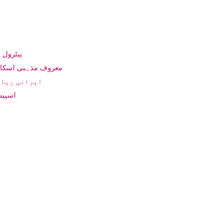
پیٹرول 
معروف مذہبی اسکالر 
ایرانی ریال
اسپیس