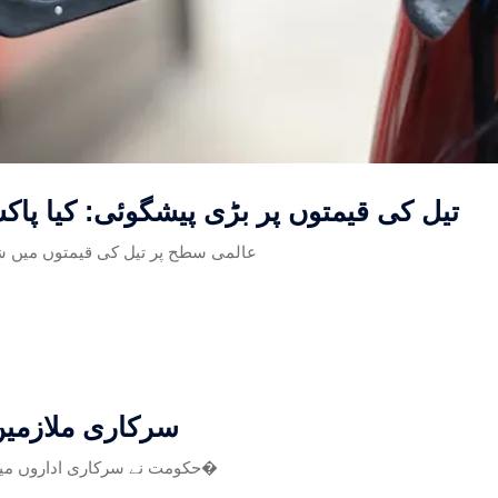
تیل کی قیمتوں پر بڑی پیشگوئی: کیا پاکستان میں پیٹرول 0
عالمی سطح پر تیل کی قیمتوں میں شد
سرکاری ملازمین 
حکومت نے سرکاری اداروں میں نظم و ضبط بہتر بنانے کے لیے حاضری کا نیا نظام متعارف کرانے کا ف�