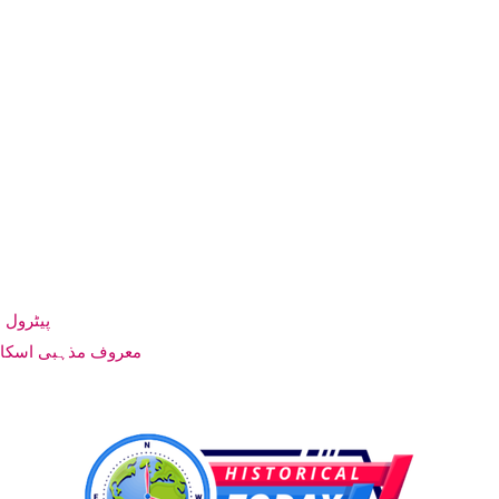
پیٹرول 
معروف مذہبی اسکالر 