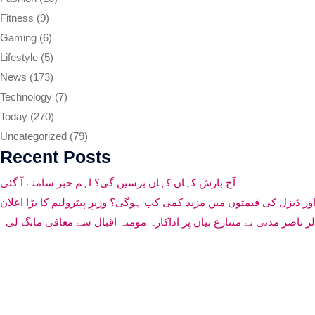
Fitness
(9)
Gaming
(6)
Lifestyle
(5)
News
(173)
Technology
(7)
Today
(270)
Uncategorized
(79)
Recent Posts
آج بارش کہاں کہاں برسیں گی؟ اہم خبر سامنے آ گئی
اور ڈیزل کی قیمتوں میں مزید کمی کب ہوگی؟ وزیرِ پیٹرولیم کا بڑا اعلان
ناصر مدنی نے متنازع بیان پر اداکارہ مومنہ اقبال سے معافی مانگ لی