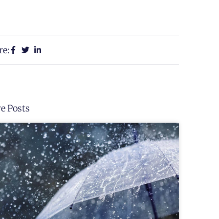
re:
e Posts