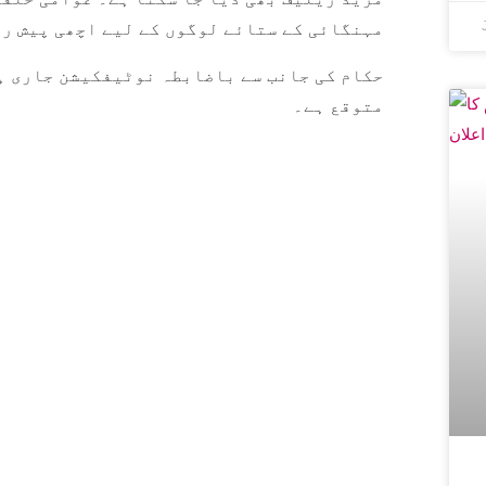
مہنگائی کے ستائے لوگوں کے لیے اچھی پیش رف
حکام کی جانب سے باضابطہ نوٹیفکیشن جاری ہو
متوقع ہے۔