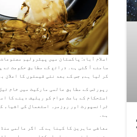
اسلام آباد: پاکستان میں پیٹرولیم مصنوعات 
سامنے آ گئی ہے۔ ذرائع کے مطابق حکومت نے پ
کر لیا ہے، جس کے بعد نئی قیمتوں کا اعلان ب
رپورٹس کے مطابق عالمی مارکیٹ میں خام تیل 
استحکام کے باعث عوام کو ریلیف دینے کا امک
ٹرانسپورٹ اور روزمرہ استعمال کی اشیاء کی 
ہے۔
معاشی ماہرین کا کہنا ہے کہ اگر عالمی منڈی
مزید ریلیف بھی دیا جا سکتا ہے۔ عوامی حلقو