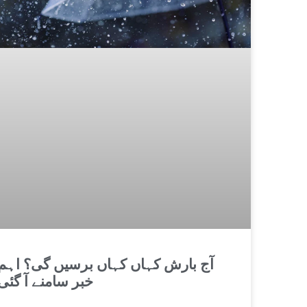
آج بارش کہاں کہاں برسیں گی؟ اہم
خبر سامنے آ گئی