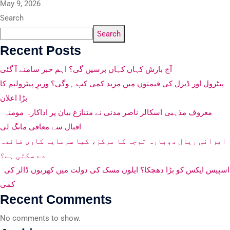
May 9, 2026
Search
Search
Recent Posts
آج بارش کہاں کہاں برسیں گی؟ اہم خبر سامنے آ گئی
پیٹرول اور ڈیزل کی قیمتوں میں مزید کمی کب ہوگی؟ وزیرِ پیٹرولیم کا
بڑا اعلان
معروف مذہبی اسکالر ناصر مدنی نے متنازع بیان پر اداکارہ مومنہ
اقبال سے معافی مانگ لی
ایرانی ریال دوبارہ توجہ کا مرکز، کیا سرمایہ کاری فائدہ
دے سکتی ہے؟
اسپیس ایکس کو بڑا دھچکا؟ ایلون مسک کی دولت میں کھربوں ڈالر کی
کمی
Recent Comments
No comments to show.