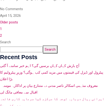
No Comments
April 15, 2026
Older posts
1
2
Search
Search
Recent Posts
آج بارش کہاں کہاں برسیں گی؟ اہم خبر سامنے آ گئی
پیٹرول اور ڈیزل کی قیمتوں میں مزید کمی کب ہوگی؟ وزیرِ پیٹرولیم کا
بڑا اعلان
معروف مذہبی اسکالر ناصر مدنی نے متنازع بیان پر اداکارہ مومنہ
اقبال سے معافی مانگ لی
ایرانی ریال دوبارہ توجہ کا مرکز، کیا سرمایہ کاری فائدہ
دے سکتی ہے؟