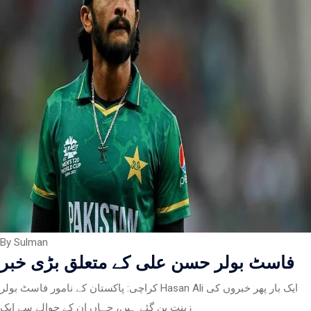
By Sulman
فاسٹ بولر حسن علی کے متعلق بڑی خبر
کراچی: پاکستان کے نامور فاسٹ بولر Hasan Ali ایک بار پھر خبروں کی
زینت بن گئے ہیں، جہاں ان کے حوالے سے ایک