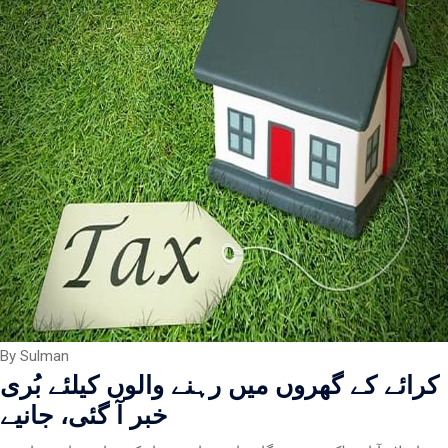
By Sulman
کرائے کے گھروں میں رہنے والوں کیلئے بُری
خبر آ گئی، جانیے