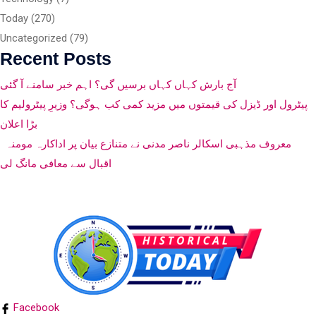
Today
(270)
Uncategorized
(79)
Recent Posts
آج بارش کہاں کہاں برسیں گی؟ اہم خبر سامنے آ گئی
پیٹرول اور ڈیزل کی قیمتوں میں مزید کمی کب ہوگی؟ وزیرِ پیٹرولیم کا
بڑا اعلان
معروف مذہبی اسکالر ناصر مدنی نے متنازع بیان پر اداکارہ مومنہ
اقبال سے معافی مانگ لی
Facebook